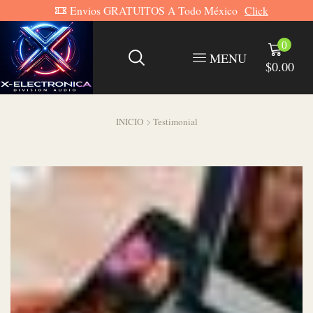
Potencia Y Fidelidad Absolutas
Click
0
MENU
$
0.00
INICIO
Testimonial