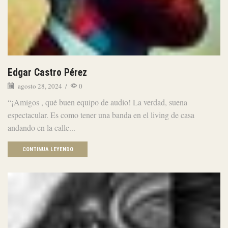
Edgar Castro Pérez
agosto 28, 2024
/
0
“¡Amigos , qué buen equipo de audio! La verdad, suena
espectacular. Es como tener una banda en el living de casa
andando en la calle...
CONTINUA LEYENDO