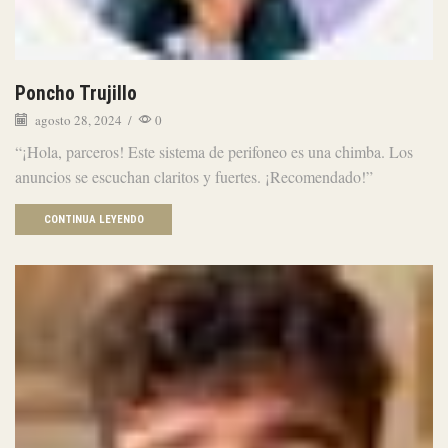
Poncho Trujillo
agosto 28, 2024
/
0
“¡Hola, parceros! Este sistema de perifoneo es una chimba. Los
anuncios se escuchan claritos y fuertes. ¡Recomendado!”
CONTINUA LEYENDO