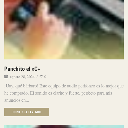
Panchito el «C»
agosto 28, 2024
/
0
¡Uay, qué bárbaro! Este equipo de audio perifoneo es lo mejor que
he comprado. El sonido es clarito y fuerte, perfecto para mis
anuncios en...
CONTINUA LEYENDO