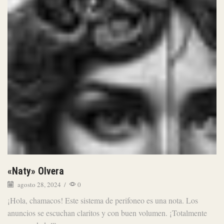
«Naty» Olvera
agosto 28, 2024
/
0
¡Hola, chamacos! Este sistema de perifoneo es una nota. Los
anuncios se escuchan claritos y con buen volumen. ¡Totalmente