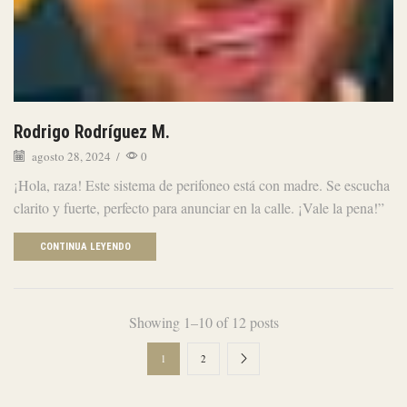
Rodrigo Rodríguez M.
agosto 28, 2024
/
0
¡Hola, raza! Este sistema de perifoneo está con madre. Se escucha
clarito y fuerte, perfecto para anunciar en la calle. ¡Vale la pena!”
CONTINUA LEYENDO
Showing 1–10 of 12 posts
1
2