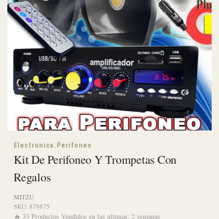
,
Electronica
Perifoneo
Kit De Perifoneo Y Trompetas Con
Regalos
MITZU
SKU:
879875
🔥 33 Productos Vendidos en las ultimas: 2 semanas