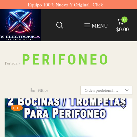
Envios GRATUITOS A Todo México
Click
0
MENU
$
0.00
PERIFONEO
Portada
»
Filtros
HOT