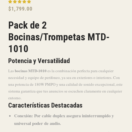
$
1,799.00
Pack de 2
Bocinas/Trompetas MTD-
1010
Potencia y Versatilidad
bocinas MTD-1010
Las
es la combinación perfecta para cualquier
necesidad y equipo de perifoneo, ya sea en exteriores o interiores. Con
una potencia de 180W PMPO y una calidad de sonido excepcional, este
sistema garantiza que tus anuncios se escuchen claramente en cualquier
entorno.
Características Destacadas
Conexión: Por cable duplex asegura ininterrumpido y
universal poder de audio.