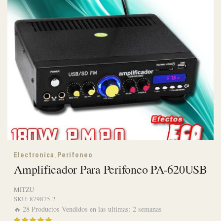
,
Electronica
Perifoneo
Amplificador Para Perifoneo PA-620USB
MITZU
SKU:
879875-2
🔥 28 Productos Vendidos en las ultimas: 2 semanas