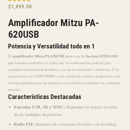
$
1,899.00
Amplificador Mitzu PA-
620USB
Potencia y Versatilidad todo en 1
amplificador Mitzu PA-620USB
bocinas MTD-1010
El
junto con las
que tenemos también a la venta son la combinación perfecta para
cualquier necesidad de perifoneo, ya sea en exteriores o interiores. Con
una potencia de 180W PMPO y una calidad de sonido excepcional, este
sistema garantiza que tus anuncios se escuchen claramente en cualquier
entorno.
Características Destacadas
Entradas USB, SD y MMC:
Reproduce tu música favorita
desde múltiples dispositivos.
Radio FM:
Sintoniza tus estaciones favoritas con facilidad.