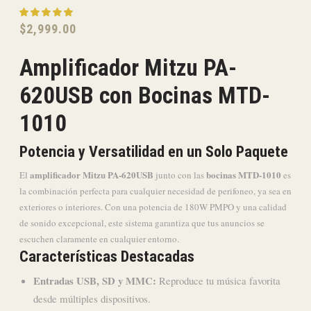
$
2,999.00
Amplificador Mitzu PA-
620USB con Bocinas MTD-
1010
Potencia y Versatilidad en un Solo Paquete
amplificador Mitzu PA-620USB
bocinas MTD-1010
El
junto con las
es
la combinación perfecta para cualquier necesidad de perifoneo, ya sea en
exteriores o interiores. Con una potencia de 180W PMPO y una calidad
de sonido excepcional, este sistema garantiza que tus anuncios se
escuchen claramente en cualquier entorno.
Características Destacadas
Entradas USB, SD y MMC:
Reproduce tu música favorita
desde múltiples dispositivos.