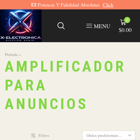
Potencia Y Fidelidad Absolutas
Click
0
MENU
$
0.00
Portada
»
AMPLIFICADOR
PARA
ANUNCIOS
Filtros