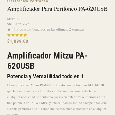
,
Electronica
Perifoneo
Amplificador Para Perifoneo PA-620USB
MITZU
SKU:
879875-2
🔥 46 Productos Vendidos en las ultimas: 2 semanas
$
1,899.00
Amplificador Mitzu PA-
620USB
Potencia y Versatilidad todo en 1
amplificador Mitzu PA-620USB
bocinas MTD-1010
El
junto con las
que tenemos también a la venta son la combinación perfecta para
cualquier necesidad de perifoneo, ya sea en exteriores o interiores. Con
una potencia de 180W PMPO y una calidad de sonido excepcional, este
sistema garantiza que tus anuncios se escuchen claramente en cualquier
entorno.