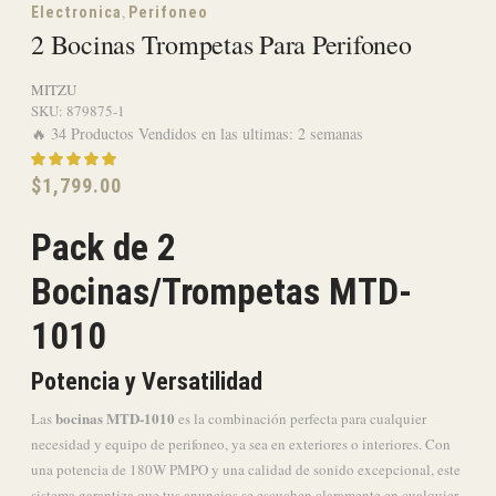
,
Electronica
Perifoneo
2 Bocinas Trompetas Para Perifoneo
MITZU
SKU:
879875-1
🔥 34 Productos Vendidos en las ultimas: 2 semanas
$
1,799.00
Pack de 2
Bocinas/Trompetas MTD-
1010
Potencia y Versatilidad
bocinas MTD-1010
Las
es la combinación perfecta para cualquier
necesidad y equipo de perifoneo, ya sea en exteriores o interiores. Con
una potencia de 180W PMPO y una calidad de sonido excepcional, este
sistema garantiza que tus anuncios se escuchen claramente en cualquier