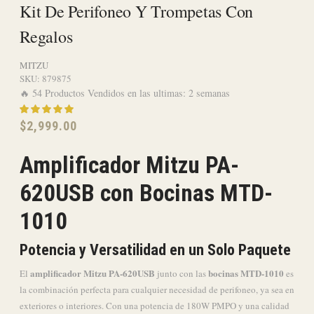
Kit De Perifoneo Y Trompetas Con
Regalos
MITZU
SKU:
879875
🔥 54 Productos Vendidos en las ultimas: 2 semanas
$
2,999.00
Amplificador Mitzu PA-
620USB con Bocinas MTD-
1010
Potencia y Versatilidad en un Solo Paquete
amplificador Mitzu PA-620USB
bocinas MTD-1010
El
junto con las
es
la combinación perfecta para cualquier necesidad de perifoneo, ya sea en
exteriores o interiores. Con una potencia de 180W PMPO y una calidad