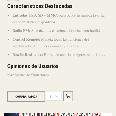
Características Destacadas
Entradas USB, SD y MMC:
Reproduce tu música favorita
desde múltiples dispositivos.
Radio FM:
Sintoniza tus estaciones favoritas con facilidad.
Control Remoto:
Maneja todas las funciones del
amplificador de manera cómoda y sencilla.
Diseño Resistente:
Fabricado con los mejores materiales .
Opiniones de Usuarios
*Ver Sección de Valoraciones
COMPRA RÁPIDA
Amplificador
para
Perifoneo
PA-