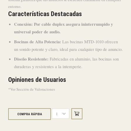
entorno.
Características Destacadas
Conexión: Por cable duplex asegura ininterrumpido y
universal poder de audio.
Bocinas de Alta Potencia:
Las bocinas MTD-1010 ofrecen
un sonido potente y claro, ideal para cualquier tipo de anuncio.
Diseño Resistente:
Fabricadas en aluminio, las bocinas son
duraderas y resistentes a la intemperie.
Opiniones de Usuarios
*Ver Sección de Valoraciones
COMPRA RÁPIDA
2
Bocinas
Trompetas