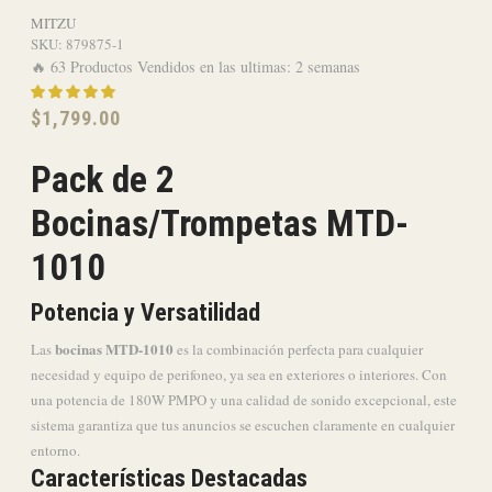
MITZU
SKU:
879875-1
🔥 63 Productos Vendidos en las ultimas: 2 semanas
$
1,799.00
Pack de 2
Bocinas/Trompetas MTD-
1010
Potencia y Versatilidad
bocinas MTD-1010
Las
es la combinación perfecta para cualquier
necesidad y equipo de perifoneo, ya sea en exteriores o interiores. Con
una potencia de 180W PMPO y una calidad de sonido excepcional, este
sistema garantiza que tus anuncios se escuchen claramente en cualquier
entorno.
Características Destacadas