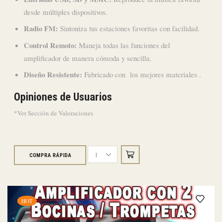
desde múltiples dispositivos.
Radio FM:
Sintoniza tus estaciones favoritas con facilidad.
Control Remoto:
Maneja todas las funciones del
amplificador de manera cómoda y sencilla.
Diseño Resistente:
Fabricado con los mejores materiales .
Opiniones de Usuarios
*Ver Sección de Valoraciones
COMPRA RÁPIDA
Amplificador
para
Perifoneo
PA-
620USB
HOT
quantity