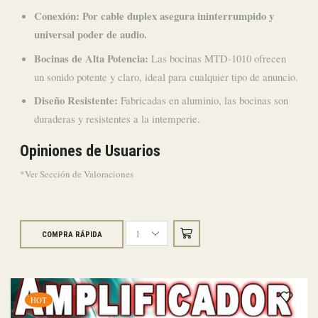
Conexión: Por cable duplex asegura ininterrumpido y
universal poder de audio.
Bocinas de Alta Potencia:
Las bocinas MTD-1010 ofrecen
un sonido potente y claro, ideal para cualquier tipo de anuncio.
Diseño Resistente:
Fabricadas en aluminio, las bocinas son
duraderas y resistentes a la intemperie.
Opiniones de Usuarios
*Ver Sección de Valoraciones
COMPRA RÁPIDA
2
Bocinas
Trompetas
para
Perifoneo
HOT
quantity