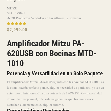
MITZU
SKU:
879875
🔥 30 Productos Vendidos en las ultimas: 2 semanas
$
2,999.00
Amplificador Mitzu PA-
620USB con Bocinas MTD-
1010
Potencia y Versatilidad en un Solo Paquete
amplificador Mitzu PA-620USB
bocinas MTD-1010
El
junto con las
es
la combinación perfecta para cualquier necesidad de perifoneo, ya sea en
exteriores o interiores. Con una potencia de 180W PMPO y una calidad
de sonido excepcional, este sistema garantiza que tus anuncios se
escuchen claramente en cualquier entorno.
Características Destacadas