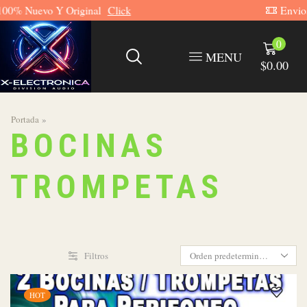
Envios GRATUITOS A Todo México
Click
0
MENU
$
0.00
Portada
»
BOCINAS
TROMPETAS
Filtros
HOT