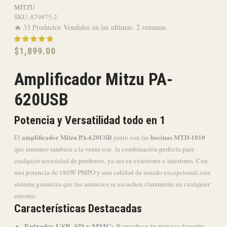
MITZU
SKU:
879875-2
🔥 33 Productos Vendidos en las ultimas: 2 semanas
$
1,899.00
Amplificador Mitzu PA-
620USB
Potencia y Versatilidad todo en 1
amplificador Mitzu PA-620USB
bocinas MTD-1010
El
junto con las
que tenemos también a la venta son la combinación perfecta para
cualquier necesidad de perifoneo, ya sea en exteriores o interiores. Con
una potencia de 180W PMPO y una calidad de sonido excepcional, este
sistema garantiza que tus anuncios se escuchen claramente en cualquier
entorno.
Características Destacadas
Entradas USB, SD y MMC:
Reproduce tu música favorita