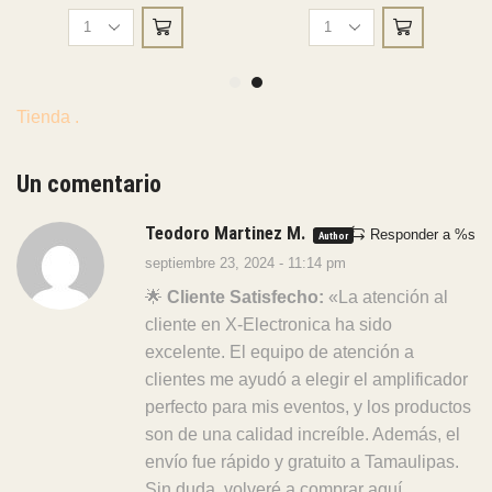
Kit
Amplificador
de
para
Perifoneo
Perifoneo
y
PA-
Tienda
.
Trompetas
620USB
con
quantity
Regalos
Un comentario
quantity
Teodoro Martinez M.
Responder a %s
Author
septiembre 23, 2024 - 11:14 pm
🌟
Cliente Satisfecho:
«La atención al
cliente en X-Electronica ha sido
excelente. El equipo de atención a
clientes me ayudó a elegir el amplificador
perfecto para mis eventos, y los productos
son de una calidad increíble. Además, el
envío fue rápido y gratuito a Tamaulipas.
Sin duda, volveré a comprar aquí.