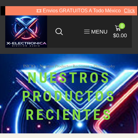
Envios GRATUITOS A Todo México
Click
0
MENU
$
0.00
INICIO
Nuestros Productos Recientes
Photography
NUESTROS
PRODUCTOS
RECIENTES